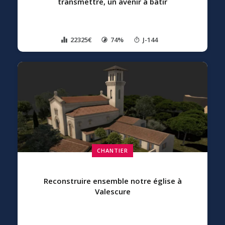
transmettre, un avenir à bâtir
22325€
74%
J-144
CHANTIER
Reconstruire ensemble notre église à
Valescure