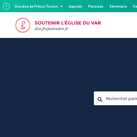
Diocèse de Fréjus-Toulon
Agenda
Paroisse
Séminaire
Fa