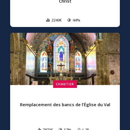
Christ
2240€
44%
CHANTIER
Remplacement des bancs de l’Église du Val
7973€
17%
J-25