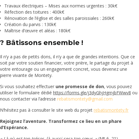
Travaux électriques – Mises aux normes urgentes : 30k€
Réfection des toitures : 400k€
Rénovation de l’église et des salles paroissiales : 260k€
Création du parvis : 130k€
Maîtrise d’œuvre et aléas : 180k€
? Bâtissons ensemble !
Il n’y a pas de petits dons, il n’y a que de grandes intentions. Que ce
soit par votre soutien financier, votre prière, le partage du projet à
votre entourage ou un engagement concret, vous devenez une
pierre vivante de Montety.
Si vous souhaitez effectuer
une promesse de don
, vous pouvez
utiliser le formulaire dédié
https://forms.gle/j3dyGhjHgmjbFWwv8
ou
nous contacter via l’adresse
rebatismontety@gmail.com
N’hésitez pas à consulter le site web du projet
rebatismontety.fr
Rejoignez l’aventure. Transformez ce lieu en un phare
d’Espérance.
« Là où est ton trésor, là aussi sera ton cœur. »
(Mt 6, 21)