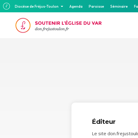
Diocèse de Fréjus-Toulon
Agenda
Paroisse
Séminaire
Fa
Éditeur
Le site don.frejustou