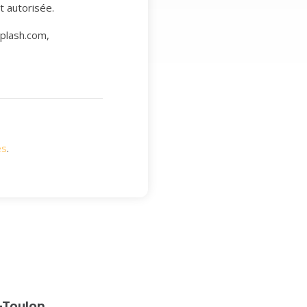
st autorisée.
plash.com,
es
.
-Toulon